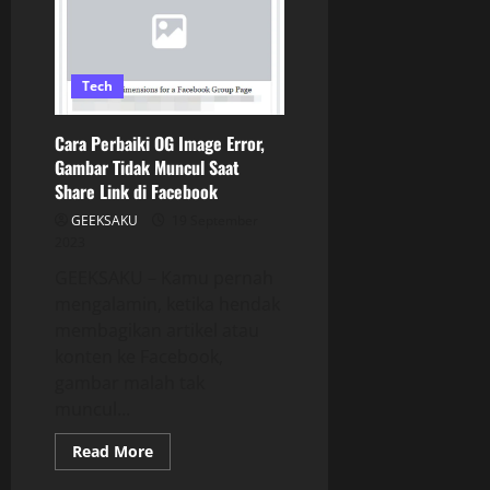
Tech
Cara Perbaiki OG Image Error,
Gambar Tidak Muncul Saat
Share Link di Facebook
GEEKSAKU
19 September
2023
GEEKSAKU – Kamu pernah
mengalamin, ketika hendak
membagikan artikel atau
konten ke Facebook,
gambar malah tak
muncul...
Read More