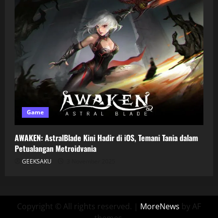
Game
AWAKEN: AstralBlade Kini Hadir di iOS, Temani Tania dalam
Petualangan Metroidvania
GEEKSAKU
3 November 2025
Copyright © All rights reserved.
|
MoreNews
by AF