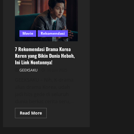
Movie
Rekomendasi
7 Rekomendasi Drama Korea
Keren yang Bikin Dunia Heboh,
Ini Link Nontonnya!
GEEKSAKU
10 Juni 2025
GEEKSAKU – Nih, K-drama
alias drama Korea, udah
jadi hits gede di seluruh
dunia berkat cerita seru,...
Read More