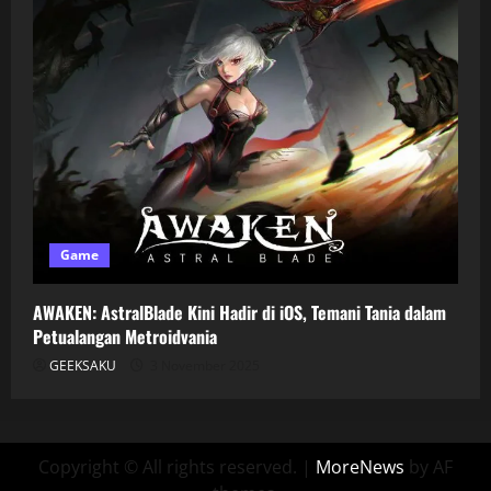
Game
AWAKEN: AstralBlade Kini Hadir di iOS, Temani Tania dalam
Petualangan Metroidvania
GEEKSAKU
3 November 2025
Copyright © All rights reserved.
|
MoreNews
by AF