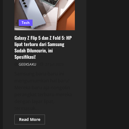
Tech
Galaxy Z Flip 5 dan Z Fold 5: HP
lipat terbaru dari Samsung
Sudah Diluncurin, ini
Spesifikasi!
GEEKSAKU
27 Juli 2023
Samsung baru-baru ini
mengumumkan hal baru!
Mereka baru aja nongolin
perangkat terbaru mereka
dengan layar lipat,
termasuk...
Read More