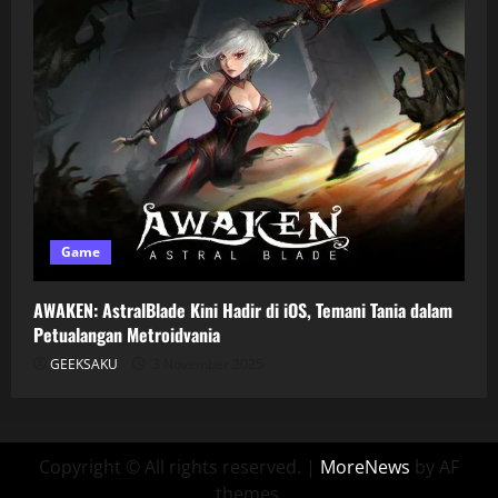
Game
AWAKEN: AstralBlade Kini Hadir di iOS, Temani Tania dalam
Petualangan Metroidvania
GEEKSAKU
3 November 2025
Copyright © All rights reserved.
|
MoreNews
by AF
themes.