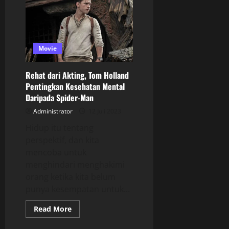
Movie
Rehat dari Akting, Tom Holland
Pentingkan Kesehatan Mental
Daripada Spider-Man
Administrator
12 Juli 2023
Hidup itu tentang
perspektif, dan kita
mencoba untuk
menghindari menghakimi
orang ketika kita belum
punya kesempatan untuk...
Read More