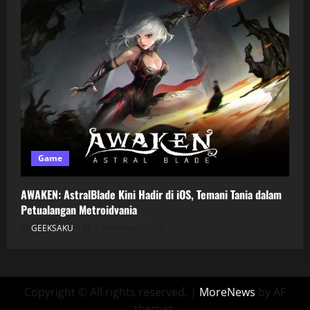
Game
AWAKEN: AstralBlade Kini Hadir di iOS, Temani Tania dalam
Petualangan Metroidvania
GEEKSAKU
3 November 2025
Copyright © All rights reserved.
|
MoreNews
by AF
themes.