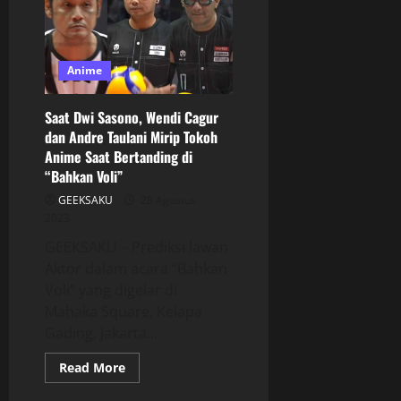
Anime
Saat Dwi Sasono, Wendi Cagur
dan Andre Taulani Mirip Tokoh
Anime Saat Bertanding di
“Bahkan Voli”
GEEKSAKU
28 Agustus
2023
GEEKSAKU – Prediksi lawan
Aktor dalam acara “Bahkan
Voli” yang digelar di
Mahaka Square, Kelapa
Gading, Jakarta...
Read More