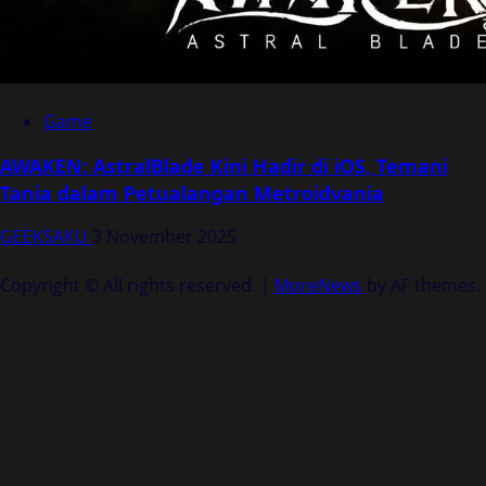
Game
AWAKEN: AstralBlade Kini Hadir di iOS, Temani
Tania dalam Petualangan Metroidvania
GEEKSAKU
3 November 2025
Copyright © All rights reserved.
|
MoreNews
by AF themes.