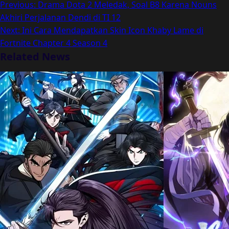
Previous:
Drama Dota 2 Meledak, Soal B8 Karena Nouns
Akhiri Perjalanan Dendi di TI 12
Next:
Ini Cara Mendapatkan Skin Icon Khaby Lame di
Fortnite Chapter 4 Season 4
Related News