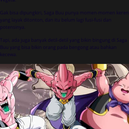
Gak bisa dipungkiri, Saga Buu punya momen-momen keren
yang layak ditonton, dan itu belum lagi fusi-fusi dan
potensinya.
Tapi, ada juga banyak detil-detil yang bikin bingung di Saga
Buu yang bisa bikin orang pada bengong atau bahkan
kecewa.