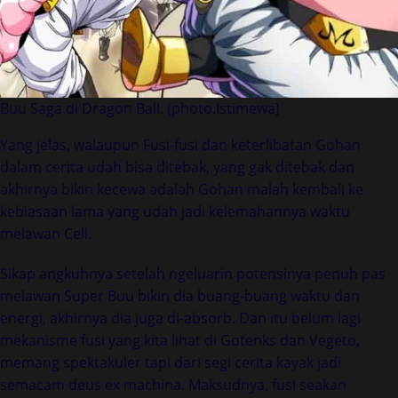
Buu Saga di Dragon Ball. (photo.Istimewa)
Yang jelas, walaupun Fusi-fusi dan keterlibatan Gohan
dalam cerita udah bisa ditebak, yang gak ditebak dan
akhirnya bikin kecewa adalah Gohan malah kembali ke
kebiasaan lama yang udah jadi kelemahannya waktu
melawan Cell.
Sikap angkuhnya setelah ngeluarin potensinya penuh pas
melawan Super Buu bikin dia buang-buang waktu dan
energi, akhirnya dia juga di-absorb. Dan itu belum lagi
mekanisme fusi yang kita lihat di Gotenks dan Vegeto,
memang spektakuler tapi dari segi cerita kayak jadi
semacam deus ex machina. Maksudnya, fusi seakan