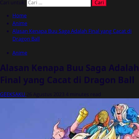
Cari untuk:
Home
Anime
Alasan Kenapa Buu Saga Adalah Final yang Cacat di
Dragon Ball
Anime
Alasan Kenapa Buu Saga Adalah
Final yang Cacat di Dragon Ball
GEEKSAKU
26 Agustus 2023
4 minutes read