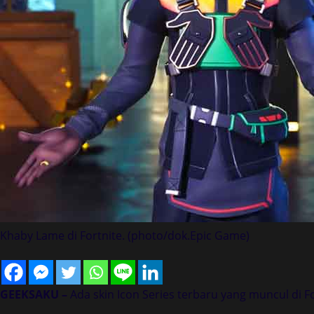
Khaby Lame di Fortnite. (photo/dok.Epic Game)
GEEKSAKU –
Ada skin Icon Series terbaru yang muncul di Fo