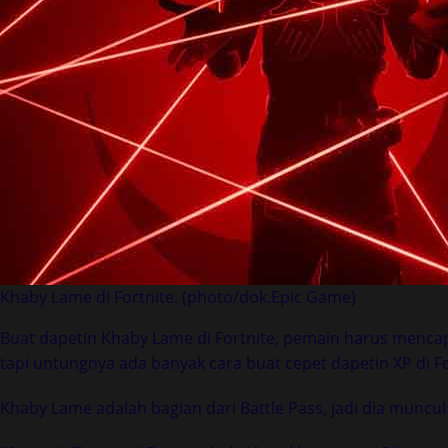
Khaby Lame di Fortnite. (photo/dok.Epic Game)
Buat dapetin Khaby Lame di Fortnite, pemain harus mencap
tapi untungnya ada banyak cara buat cepet dapetin XP di For
Khaby Lame adalah bagian dari Battle Pass, jadi dia muncu