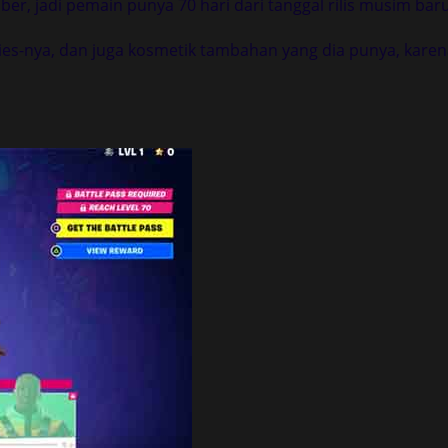
er, jadi pemain punya 70 hari dari tanggal rilis musim baru
ries-nya, dan juga kosmetik tambahan yang dia punya, kare