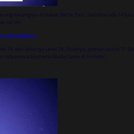
ang-barangnya di dalam Battle Pass. Jadi total ada 14 bar
 set ini.
 di Tahun Depan!
vel 74, dan akhirnya Level 78. Totalnya, pemain butuh 71 Batt
h ini ada semua kosmetik Khaby Lame di Fortnite: