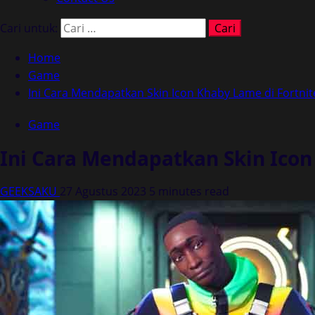
Cari untuk:
Home
Game
Ini Cara Mendapatkan Skin Icon Khaby Lame di Fortnit
Game
Ini Cara Mendapatkan Skin Icon
GEEKSAKU
27 Agustus 2023
5 minutes read