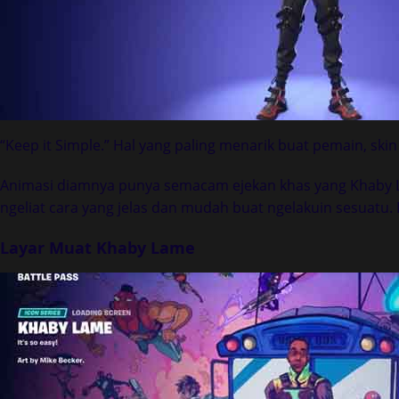
“Keep it Simple.” Hal yang paling menarik buat pemain, skin 
Animasi diamnya punya semacam ejekan khas yang Khaby L
ngeliat cara yang jelas dan mudah buat ngelakuin sesuatu.
Layar Muat Khaby Lame