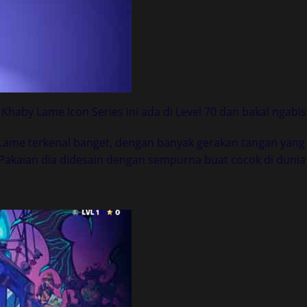
Khaby Lame Icon Series ini ada di Level 70 dan bakal ngabisi
ame terkenal banget, dengan banyak gerakan tangan yang 
 Pakaian dia didesain dengan sempurna buat cocok di dunia 