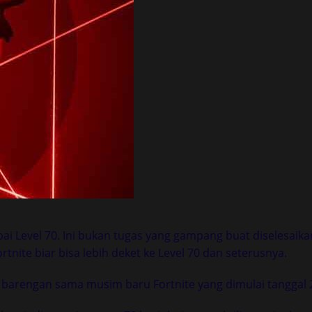
ai Level 70. Ini bukan tugas yang gampang buat diselesai
tnite biar bisa lebih deket ke Level 70 dan seterusnya.
l barengan sama musim baru Fortnite yang dimulai tanggal 