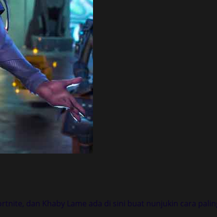
rtnite, dan Khaby Lame ada di sini buat nunjukin cara palin