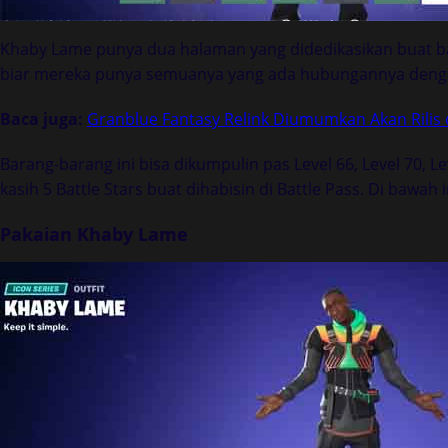
Khaby Lame punya dua halaman yang didedikasikan buat bar
biar mereka punya semuanya yang ada hubungannya dengan
Baca juga:
Granblue Fantasy Relink Diumumkan Akan Rilis
Barang-barang ini bisa dikumpulin pas Level 66, Level 70, Le
kasih 5 Battle Stars buat dihabisin di Battle Pass. Di bawa
Pakaian Khaby Lame