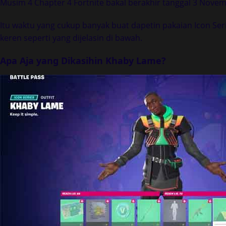
Musim 4 Chapter 4 Fortnite bakal berakhir tanggal 3 Novemb
Itu waktu yang cukup banyak buat dapetin pakaian Icon Se
keren seperti yang dijelasin di bawah.
Apa Aja yang Dikasihin Khaby Lame?