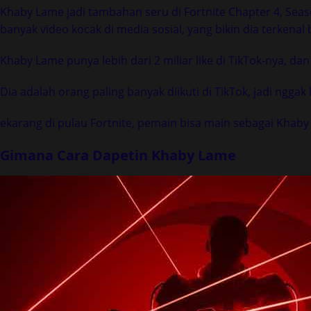
Khaby Lame jadi tambahan seru di Fortnite Chapter 4, Seas
banyak video kocak di media sosial, yang bikin dia terkena
Khaby Lame punya lebih dari 2 miliar like di TikTok-nya, dan
Dia adalah orang paling banyak diikuti di TikTok, jadi nggak
ekarang di pulau Fortnite, pemain bisa main sebagai Khaby 
Gimana Cara Dapetin Khaby Lame