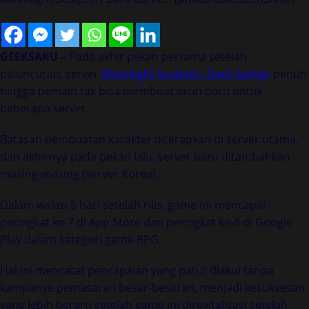
GEEKSAKU –
Pada akhir pekan pertama setelah
peluncuran, server
Moonlight Sculptor: Dark Gamer
penuh
hingga pemain tak bisa membuat akun baru untuk
beberapa server.
Batasan pembuatan karakter diterapkan di server utama,
dan akhirnya pada pekan lalu, server baru ditambahkan
masing-masing (server Korea).
Dalam waktu 5 hari setelah rilis, game ini mencapai
peringkat ke-7 di App Store dan peringkat ke-8 di Google
Play dalam kategori game RPG.
Hal ini mencatat pencapaian yang patut diakui tanpa
kampanye pemasaran besar-besaran, menjadi kesuksesan
yang lebih berarti setelah game ini direvitalisasi setelah