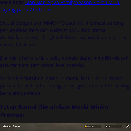
Baca juga:
Siap-Siap! Spy x Family Season 2 akan Mulai
Tayang pada 7 Oktober
Sesuai dengan tren MMORPG saat ini, informasi tentang
penjatuhkan item dan waktu muncul bos utama
disediakan, menghilangkan kebutuhan untuk mencari data
secara terpisah.
Jika misi utama terlalu sulit, pemain dapat memilih wilayah
atau farming item sesuai level mereka.
Secara keseluruhan, game ini memiliki struktur di mana
pemain terus tumbuh dengan mengumpulkan item seiring
berjalannya waktu.
Tetap Ramai Dimainkan Meski Minim
Promosi