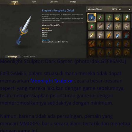
Moonlight Sculptor: Dark Gamer. (photo/dok.GEEKSAKU)
EXELGAMES, dalam situasi di mana mereka tidak dapat
memasarkan
Moonlight Sculptor
secara besar-besaran
seperti yang mereka lakukan dengan game sebelumnya,
telah mempersiapkan peluncuran game ini dengan
mempromosikannya setidaknya dengan minimum.
Namun, karena tidak ada persaingan, pemain yang
mencari MMORPG baru secara alami tertarik dan menetap
dengan game ini.