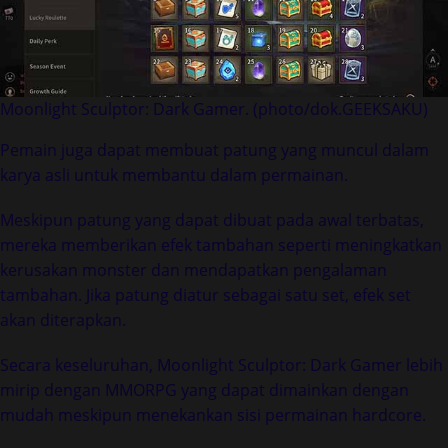
Moonlight Sculptor: Dark Gamer. (photo/dok.GEEKSAKU)
Pemain juga dapat membuat patung yang muncul dalam
karya asli untuk membantu dalam permainan.
Meskipun patung yang dapat dibuat pada awal terbatas,
mereka memberikan efek tambahan seperti meningkatkan
kerusakan monster dan mendapatkan pengalaman
tambahan. Jika patung diatur sebagai satu set, efek set
akan diterapkan.
Secara keseluruhan, Moonlight Sculptor: Dark Gamer lebih
mirip dengan MMORPG yang dapat dimainkan dengan
mudah meskipun menekankan sisi permainan hardcore.