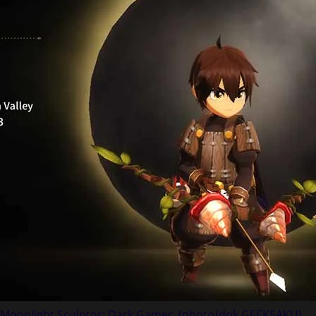
Moonlight Sculptor: Dark Gamer. (photo/dok.GEEKSAKU)