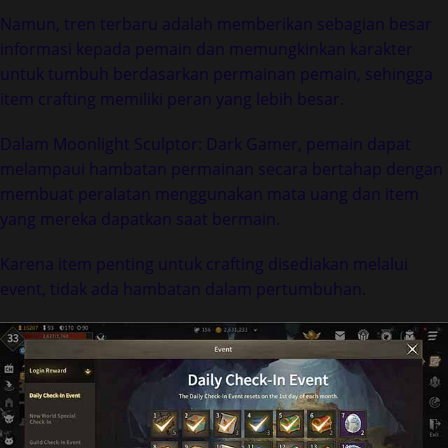
Namun, tren terbaru adalah memberikan sebagian besar
informasi kepada pemain dan memungkinkan karakter
untuk tumbuh berdasarkan permainan pemain, sehingga
item crafting memiliki peran yang lebih besar.
Dalam Moonlight Sculptor: Dark Gamer, pemain dapat
melampaui hambatan permainan secara bertahap dengan
membuat peralatan menggunakan mata uang dan item
yang mereka dapatkan saat bermain.
Karena item penting untuk crafting disediakan melalui
event, tidak ada hambatan dalam pertumbuhan.