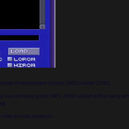
intendo Entertainment System (SNES) adalah ZSNES.
ng luas terhadap game SNES, ZSNES adalah pilihan yang se
agi.
oleh pemula sekalipun.