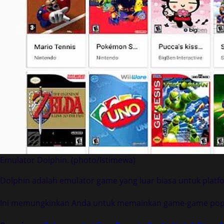
Emulator Dolphin. (photo/Istimewa)
Dolphin adalah emulator game yang luar biasa untuk plat
Ini memungkinkan Anda untuk memainkan game-game populer 