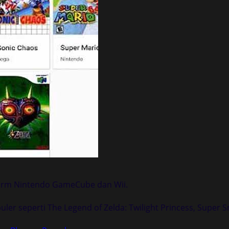
form Nintendo GameCube dan Wii.
seperti The Legend of Zelda: Twilight Princess, Super Sm