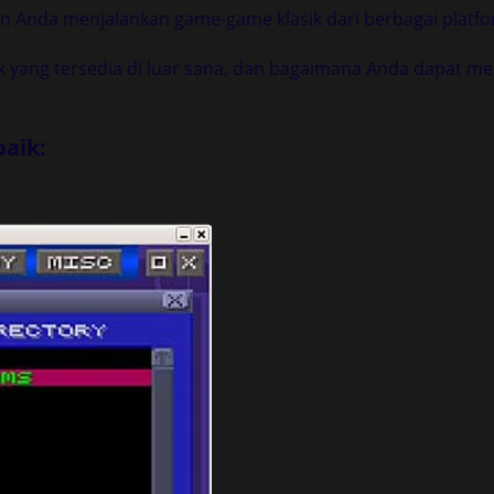
Anda menjalankan game-game klasik dari berbagai platfor
ik yang tersedia di luar sana, dan bagaimana Anda dapat
aik: