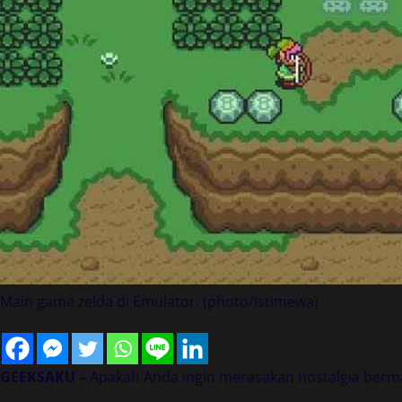
Main game zelda di Emulator. (photo/Istimewa)
GEEKSAKU –
Apakah Anda ingin merasakan nostalgia bermai