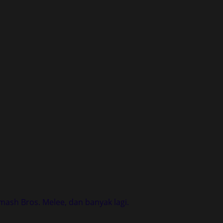
ash Bros. Melee, dan banyak lagi.