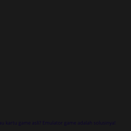
au kartu game asli? Emulator game adalah solusinya!