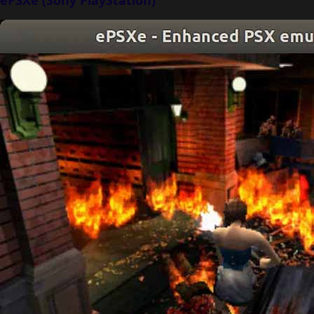
ePSXe (Sony PlayStation)