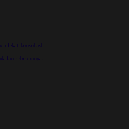
dekati konsol asli.
aik dari sebelumnya.