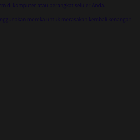
m di komputer atau perangkat seluler Anda.
 menggunakan mereka untuk merasakan kembali kenangan