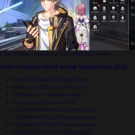
Code Reedem Honkai Star Rail. (photo/Istimewa)
Code Reedem Aktif untuk September 2023
STPN3TUUTQ8K (50 Stellar Jades)
MB6N2TVCSQ9F (50 Stellar Jades)
STARRAILGIFT (50 Stellar Jades)
Kode Lama Honkai: Star Rail
HSRGRANDOPEN1 (100 Stellar Jades)
HSRGRANDOPEN2 (100 Stellar Jades)
HSRGRANDOPEN3 (100 Stellar Jades)
HSRVER10XEDLFE (50 Stellar Jades)