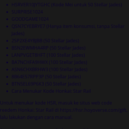
HSRVER10JYTGHC (Kode Mei untuk 50 Stellar Jades)
SURPRISE1024
GOODGAME1024
QSN7CYEBRYE7 (Hanya item konsumsi, tanpa Stellar
Jades)
2SP2XE4YBJBB (50 Stellar Jades)
BSN2EWMHA4RP (50 Stellar Jades)
LANPVGET8HFT (100 Stellar Jades)
BA7NCHFA9HWX (100 Stellar Jades)
ASN6CHXBRHW3 (100 Stellar Jades)
8B64E57RPP3P (50 Stellar Jades)
BTN5EL69P6K3 (50 Stellar Jades)
Cara Menukar Kode Honkai: Star Rail
Untuk menukar kode HSR, masuk ke situs web code
reedem Honkai: Star Rail di https://hsr.hoyoverse.com/gift,
lalu lakukan dengan cara manual.