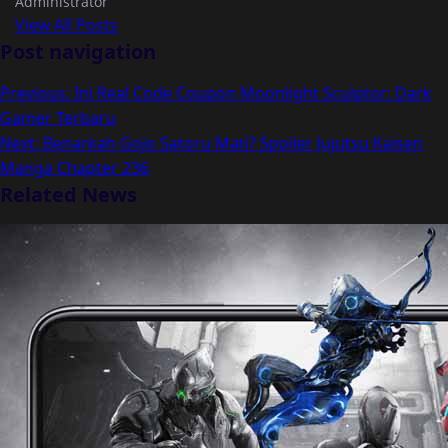
Administrator
View All Posts
Post navigation
Previous:
Ini Real Code Coupon Moonlight Sculptor: Dark
Gamer Terbaru
Next:
Benarkah Gojo Satoru Mati? Spoiler Jujutsu Kaisen
Manga Chapter 236
Related News