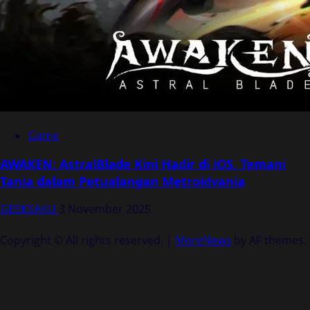
Game
AWAKEN: AstralBlade Kini Hadir di iOS, Temani
Tania dalam Petualangan Metroidvania
GEEKSAKU
3 November 2025
Copyright © All rights reserved.
|
MoreNews
by AF themes.