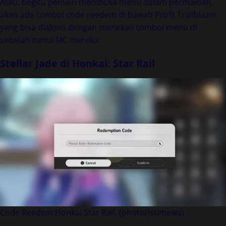
Atau, begitu pemain membuka menu dalam permainan,
akan ada tombol code reedem di bawah Profil Trailblazer,
yang bisa diakses dengan menekan tombol menu di
sebelah nama MC mereka.
Stellar Jade di Honkai: Star Rail
Code Reedem Honkai Star Rail. (photo/Istimewa)