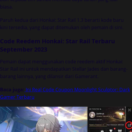
biasa.
Paruh kedua dari Honkai: Star Rail 1.3 berarti kode baru
kini tersedia, yang dapat ditemukan oleh pemain di sini.
Code Reedem Honkai: Star Rail Terbaru
September 2023
Pemain dapat menggunakan code reedem aktif Honkai:
Star Rail ini untuk mendapatkan Stellar Jades dan barang-
barang lainnya, yang dilansir dari Gamerant.
Baca juga:
Ini Real Code Coupon Moonlight Sculptor: Dark
Gamer Terbaru