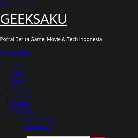
Skip to content
GEEKSAKU
Portal Berita Game, Movie & Tech Indonesia
Primary Menu
Game
Movie
Tech
Anime
E-Sport
Tutorial
About Us
Privacy Policy
Contact Us