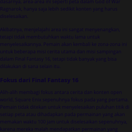
dasarnya, area-area ini seperti peta dalam God of War
Ragnarok, hanya saja lebih sedikit konten yang harus
diselesaikan.
Akibatnya, menjelajahi area ini sangat menyenangkan,
tetapi tidak membutuhkan waktu lama untuk
menyelesaikannya. Pemain akan kembali ke zona-zona ini
untuk beberapa misi cerita utama dan misi sampingan
dalam Final Fantasy 16, tetapi tidak banyak yang bisa
dilakukan di sana selain itu.
Fokus dari Final Fantasy 16
Alih-alih membagi fokus antara cerita dan konten open
world, Square Enix sepenuhnya fokus pada yang pertama.
Pemain tidak ditekan untuk menyelesaikan puluhan titik di
setiap peta atau dihadapkan pada permainan yang akan
memakan waktu 100 jam untuk diselesaikan sepenuhnya,
karena mereka malah mendapatkan permainan yang