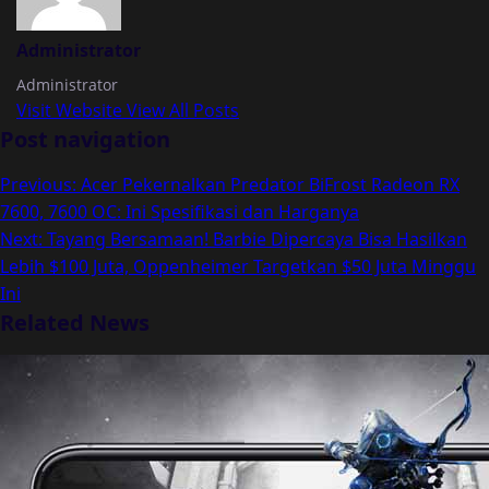
Administrator
Administrator
Visit Website
View All Posts
Post navigation
Previous:
Acer Pekernalkan Predator BiFrost Radeon RX
7600, 7600 OC: Ini Spesifikasi dan Harganya
Next:
Tayang Bersamaan! Barbie Dipercaya Bisa Hasilkan
Lebih $100 Juta, Oppenheimer Targetkan $50 Juta Minggu
Ini
Related News