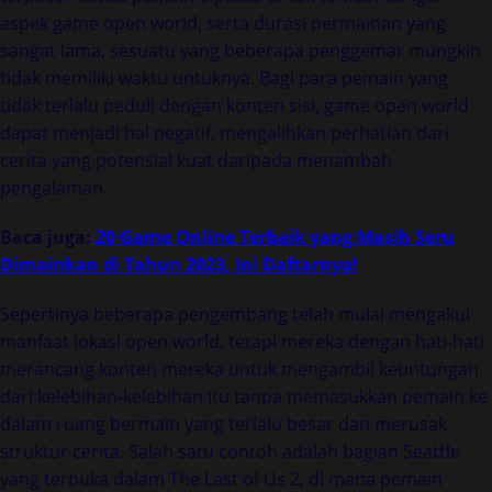
aspek game open world, serta durasi permainan yang
sangat lama, sesuatu yang beberapa penggemar mungkin
tidak memiliki waktu untuknya. Bagi para pemain yang
tidak terlalu peduli dengan konten sisi, game open world
dapat menjadi hal negatif, mengalihkan perhatian dari
cerita yang potensial kuat daripada menambah
pengalaman.
Baca juga:
20 Game Online Terbaik yang Masih Seru
Dimainkan di Tahun 2023, Ini Daftarnya!
Sepertinya beberapa pengembang telah mulai mengakui
manfaat lokasi open world, tetapi mereka dengan hati-hati
merancang konten mereka untuk mengambil keuntungan
dari kelebihan-kelebihan itu tanpa memasukkan pemain ke
dalam ruang bermain yang terlalu besar dan merusak
struktur cerita. Salah satu contoh adalah bagian Seattle
yang terbuka dalam The Last of Us 2, di mana pemain