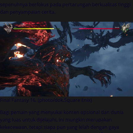
sepenuhnya berfokus pada pertarungan berkualitas tinggi
dan penyampaian cerita.
Final Fantasy 16. (photo/dok.Square Enix)
Bagi pemain yang menyukai konten opsional dan dunia
yang luas untuk dijelajahi, ini mungkin merupakan
kekecewaan, tetapi siapa pun yang lelah dengan gaya