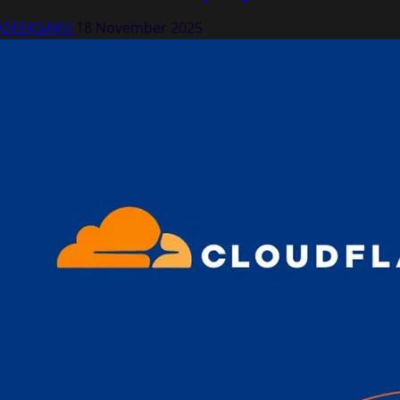
GEEKSAKU
18 November 2025