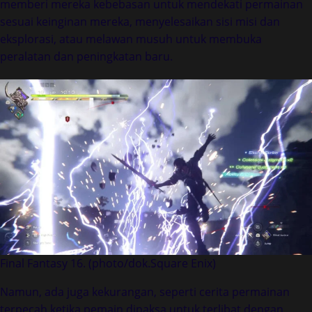
memberi mereka kebebasan untuk mendekati permainan
sesuai keinginan mereka, menyelesaikan sisi misi dan
eksplorasi, atau melawan musuh untuk membuka
peralatan dan peningkatan baru.
Final Fantasy 16. (photo/dok.Square Enix)
Namun, ada juga kekurangan, seperti cerita permainan
terpecah ketika pemain dipaksa untuk terlibat dengan