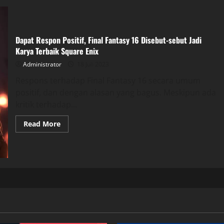
Dapat Respon Positif, Final Fantasy 16 Disebut-sebut Jadi
Karya Terbaik Square Enix
Administrator
18 Juli 2023
Respons terhadap Final Fantasy 16 secara umum
positif, dan dengan alasan yang bagus. Meskipun ada
kritik terhadap...
Read More