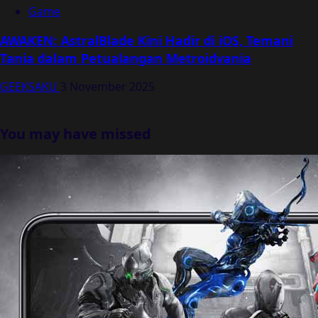
Game
AWAKEN: AstralBlade Kini Hadir di iOS, Temani
Tania dalam Petualangan Metroidvania
GEEKSAKU
3 November 2025
You may have missed