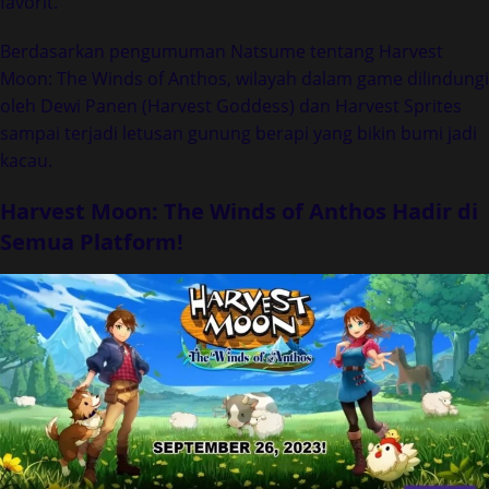
favorit.
Berdasarkan pengumuman Natsume tentang Harvest
Moon: The Winds of Anthos, wilayah dalam game dilindungi
oleh Dewi Panen (Harvest Goddess) dan Harvest Sprites
sampai terjadi letusan gunung berapi yang bikin bumi jadi
kacau.
Harvest Moon: The Winds of Anthos Hadir di
Semua Platform!