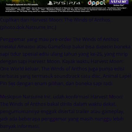
Cuplikan dari Harvest Moon: The Winds of Anthos.
(photo.dok.Natsume Inc.)
Penggemar yang mau pre-order The Winds of Anthos
melalui Amazon atau GameStop bakal bisa dapetin boneka
sapi tidur spesial edisi ulang tahun yang ke-25, yang mirip
dengan sapi Harvest Moon. Kayak waktu Harvest Moon:
One World keluar, The Winds of Anthos juga punya edisi
terbatas yang termasuk soundtrack satu disc, Animal Lapel
Pin Set dengan enam pilihan, dan boneka sapi tadi.
Meskipun Natsume Inc. udah konfirmasi Harvest Moon:
The Winds of Anthos bakal dirilis dalam waktu dekat,
pengumumannya enggak disertai trailer atau gameplay,
jadi ada beberapa penggemar yang masih nunggu lebih
banyak informasi.