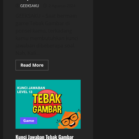
GEEKSAKU
2 Agustus 2024
GEEKSAKU – Saat bermain
game Tebak Gambar di
ponsel kamu, terkadang
kamu membutuhkan kunci
jawaban dibeberapa soal.
Nah, Kali...
Read More
Game
Kunci Jawaban Tebak Gambar