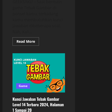
GEEKSAKU – Saat bermain
game Tebak Gambar di
ponsel kamu, terkadang
kamu membutuhkan kunci
jawaban dibeberapa soal.
Nah, Kali...
Read More
Game
Kunci Jawaban Tebak Gambar
Level 14 Terbaru 2024, Halaman
1 Sampai 20