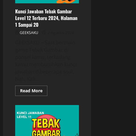
Kunci Jawaban Tebak Gambar
Level 12 Terbaru 2024, Halaman
1 Sampai 20
GEEKSAKU
2 Agustus 2024
GEEKSAKU – Saat bermain
game Tebak Gambar di
ponsel kamu, terkadang
kamu membutuhkan kunci
jawaban dibeberapa soal.
Nah, Kali...
Read More