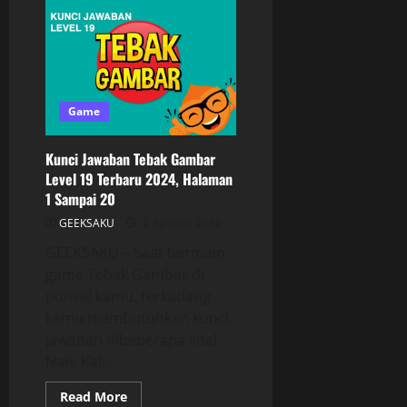
Game
Kunci Jawaban Tebak Gambar
Level 19 Terbaru 2024, Halaman
1 Sampai 20
GEEKSAKU
2 Agustus 2024
GEEKSAKU – Saat bermain
game Tebak Gambar di
ponsel kamu, terkadang
kamu membutuhkan kunci
jawaban dibeberapa soal.
Nah, Kali...
Read More