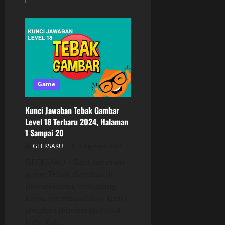
Game
Kunci Jawaban Tebak Gambar
Level 18 Terbaru 2024, Halaman
1 Sampai 20
GEEKSAKU
2 Agustus 2024
GEEKSAKU – Saat bermain
game Tebak Gambar di
ponsel kamu, terkadang
kamu membutuhkan kunci
jawaban dibeberapa soal.
Nah, Kali...