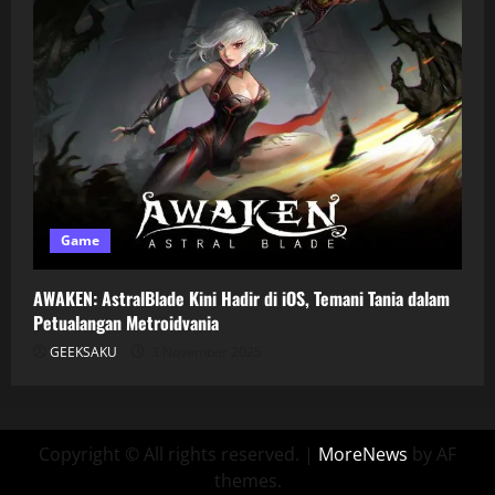
Game
AWAKEN: AstralBlade Kini Hadir di iOS, Temani Tania dalam
Petualangan Metroidvania
GEEKSAKU
3 November 2025
Copyright © All rights reserved.
|
MoreNews
by AF
themes.