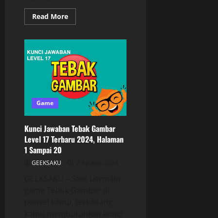
Read More
Game
Kunci Jawaban Tebak Gambar
Level 17 Terbaru 2024, Halaman
1 Sampai 20
GEEKSAKU
2 Agustus 2024
GEEKSAKU – Saat bermain
game Tebak Gambar di
ponsel kamu, terkadang
kamu membutuhkan kunci