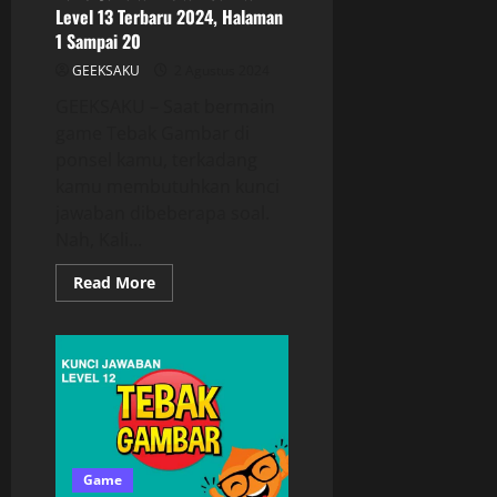
Level 13 Terbaru 2024, Halaman
1 Sampai 20
GEEKSAKU
2 Agustus 2024
GEEKSAKU – Saat bermain
game Tebak Gambar di
ponsel kamu, terkadang
kamu membutuhkan kunci
jawaban dibeberapa soal.
Nah, Kali...
Read More
Game