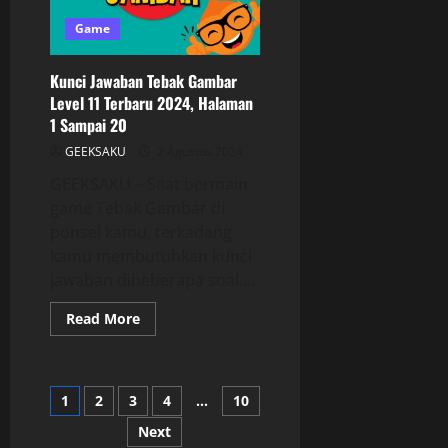
Game
Kunci Jawaban Tebak Gambar
Level 11 Terbaru 2024, Halaman
1 Sampai 20
GEEKSAKU
2 Agustus 2024
GEEKSAKU – Saat bermain
game Tebak Gambar di
ponsel kamu, terkadang
kamu membutuhkan kunci
jawaban dibeberapa soal....
Read More
1
2
3
4
…
10
Next