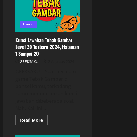
Game
Kunci Jawaban Tebak Gambar
Level 20 Terbaru 2024, Halaman
1 Sampai 20
GEEKSAKU
2 Agustus 2024
GEEKSAKU – Saat bermain
game Tebak Gambar di
ponsel kamu, terkadang
kamu membutuhkan kunci
jawaban dibeberapa soal.
Nah, Kali ini...
Read More