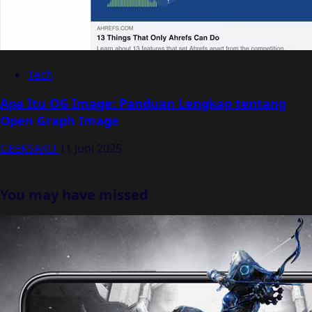
Tech
Apa Itu OG Image: Panduan Lengkap tentang
Open Graph Image
GEEKSAKU
11 Juni 2025
You may have missed