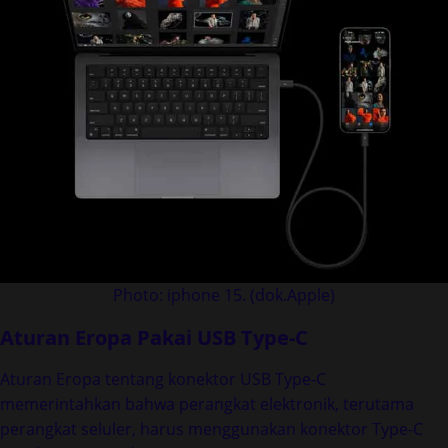
Photo: iphone 15. (dok.Apple)
Aturan Eropa Pakai USB Type-C
Aturan Eropa tentang konektor USB Type-C
memerintahkan bahwa perangkat elektronik, terutama
perangkat seluler, harus menggunakan konektor Type-C