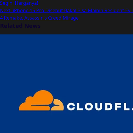
Segini Harganya!
Next:
iPhone 15 Pro Disebut Bakal Bisa Mainin Resident Evil
4 Remake, Assassin’s Creed Mirage
Related News