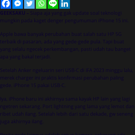
GEEKSAKU –
Siapa aja yang gak update soal teknologi
mungkin pada kaget denger pengumuman iPhone 15 ini.
Apple bawa banyak perubahan buat salah satu HP 5G
terbaik di pasaran, ada yang gede-gede pula. Tapi buat
yang selalu ngecek perkembangan, pasti udah tau banget
apa yang bakal terjadi.
Setelah Anker ngeluarin seri USB-C di IFA 2023 minggu lalu,
merek charger ini praktis konfirmasi perubahan paling
gede. iPhone 15 pakai USB-C.
Iya, iPhone baru ini akhirnya sama kayak HP lain yang lagi
ngetren sekarang. Port lightning yang lama yang lemot dan
ribet udah ilang. Setelah lebih dari satu dekade, gw seneng
juga akhirnya ilang.