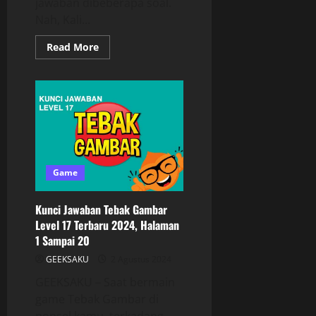
jawaban dibeberapa soal.
Nah, Kali...
Read More
Game
Kunci Jawaban Tebak Gambar
Level 17 Terbaru 2024, Halaman
1 Sampai 20
GEEKSAKU
2 Agustus 2024
GEEKSAKU – Saat bermain
game Tebak Gambar di
ponsel kamu, terkadang