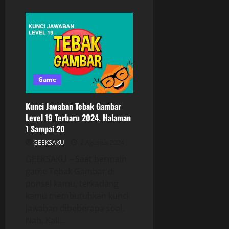
Game
Kunci Jawaban Tebak Gambar
Level 19 Terbaru 2024, Halaman
1 Sampai 20
GEEKSAKU
2 Agustus 2024
GEEKSAKU – Saat bermain
game Tebak Gambar di
ponsel kamu, terkadang
kamu membutuhkan kunci
jawaban dibeberapa soal.
Nah, Kali...