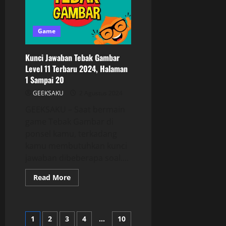
Game
Kunci Jawaban Tebak Gambar
Level 11 Terbaru 2024, Halaman
1 Sampai 20
GEEKSAKU
2 Agustus 2024
GEEKSAKU – Saat bermain
game Tebak Gambar di
ponsel kamu, terkadang
kamu membutuhkan kunci
jawaban dibeberapa soal....
Read More
1
2
3
4
…
10