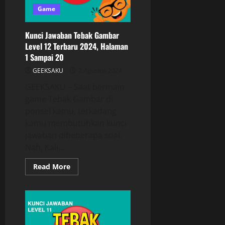
Game
Kunci Jawaban Tebak Gambar
Level 12 Terbaru 2024, Halaman
1 Sampai 20
GEEKSAKU
2 Agustus 2024
GEEKSAKU – Saat bermain
game Tebak Gambar di
ponsel kamu, terkadang
kamu membutuhkan kunci
jawaban dibeberapa soal.
Nah, Kali...
Read More