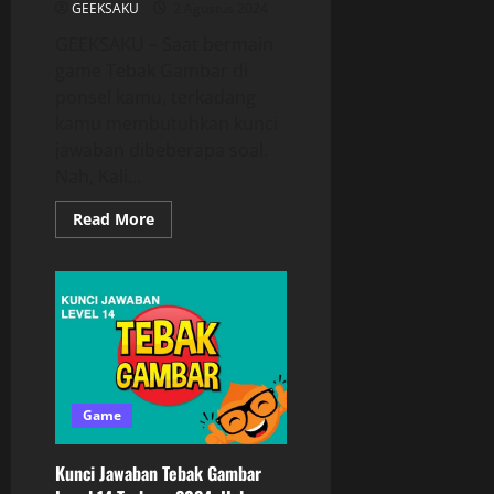
GEEKSAKU
2 Agustus 2024
GEEKSAKU – Saat bermain
game Tebak Gambar di
ponsel kamu, terkadang
kamu membutuhkan kunci
jawaban dibeberapa soal.
Nah, Kali...
Read More
Game
Kunci Jawaban Tebak Gambar