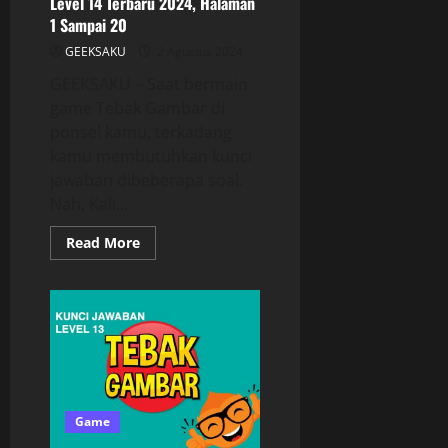
Level 14 Terbaru 2024, Halaman
1 Sampai 20
GEEKSAKU
2 Agustus 2024
GEEKSAKU – Saat bermain
game Tebak Gambar di
ponsel kamu, terkadang
kamu membutuhkan kunci
jawaban dibeberapa soal.
Nah, Kali...
Read More
Game