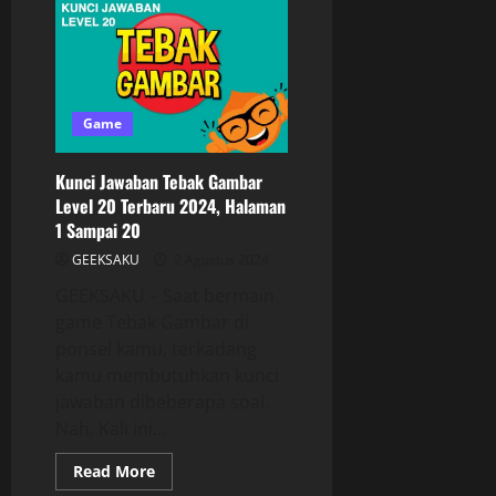
Game
Kunci Jawaban Tebak Gambar
Level 20 Terbaru 2024, Halaman
1 Sampai 20
GEEKSAKU
2 Agustus 2024
GEEKSAKU – Saat bermain
game Tebak Gambar di
ponsel kamu, terkadang
kamu membutuhkan kunci
jawaban dibeberapa soal.
Nah, Kali ini...
Read More