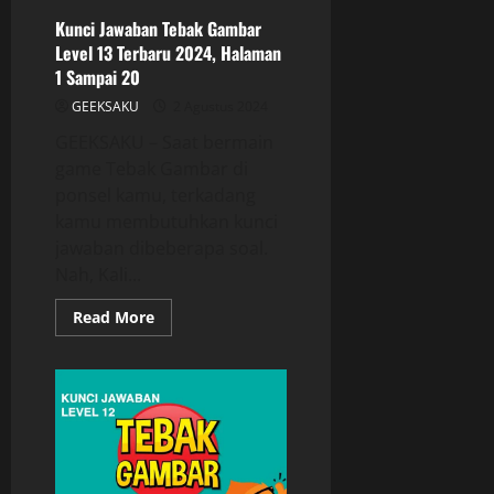
Kunci Jawaban Tebak Gambar
Level 13 Terbaru 2024, Halaman
1 Sampai 20
GEEKSAKU
2 Agustus 2024
GEEKSAKU – Saat bermain
game Tebak Gambar di
ponsel kamu, terkadang
kamu membutuhkan kunci
jawaban dibeberapa soal.
Nah, Kali...
Read More