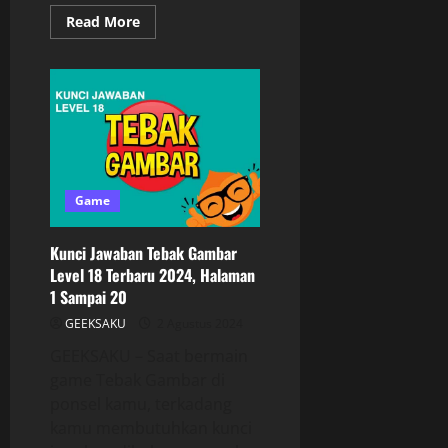
Read More
Game
Kunci Jawaban Tebak Gambar
Level 18 Terbaru 2024, Halaman
1 Sampai 20
GEEKSAKU
2 Agustus 2024
GEEKSAKU – Saat bermain
game Tebak Gambar di
ponsel kamu, terkadang
kamu membutuhkan kunci